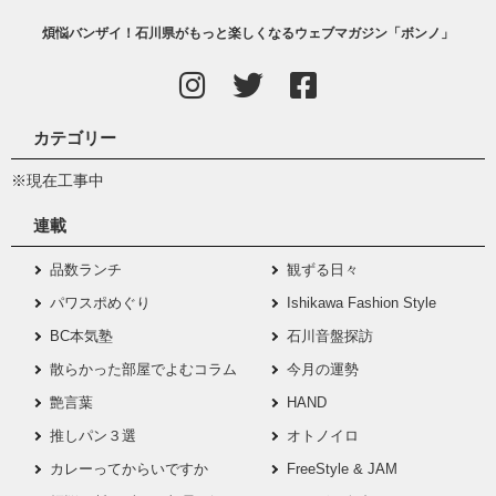
煩悩バンザイ！石川県がもっと楽しくなるウェブマガジン「ボンノ」
カテゴリー
※現在工事中
連載
品数ランチ
観ずる日々
パワスポめぐり
Ishikawa Fashion Style
BC本気塾
石川音盤探訪
散らかった部屋でよむコラム
今月の運勢
艶言葉
HAND
推しパン３選
オトノイロ
カレーってからいですか
FreeStyle & JAM