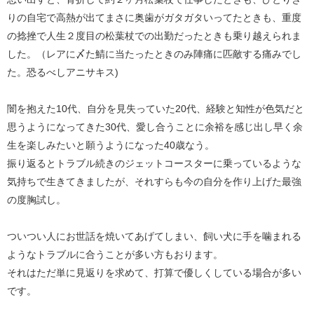
りの自宅で高熱が出てまさに奥歯がガタガタいってたときも、重度
の捻挫で人生２度目の松葉杖での出勤だったときも乗り越えられま
した。（レアに〆た鯖に当たったときのみ陣痛に匹敵する痛みでし
た。恐るべしアニサキス)
闇を抱えた10代、自分を見失っていた20代、経験と知性が色気だと
思うようになってきた30代、愛し合うことに余裕を感じ出し早く余
生を楽しみたいと願うようになった40歳なう。
振り返るとトラブル続きのジェットコースターに乗っているような
気持ちで生きてきましたが、それすらも今の自分を作り上げた最強
の度胸試し。
ついつい人にお世話を焼いてあげてしまい、飼い犬に手を噛まれる
ようなトラブルに合うことが多い方もおります。
それはただ単に見返りを求めて、打算で優しくしている場合が多い
です。