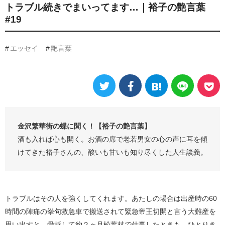
トラブル続きでまいってます…｜裕子の艶言葉
#19
エッセイ
艶言葉
金沢繁華街の蝶に聞く！【裕子の艶言葉】
酒も入れば心も開く。お酒の席で老若男女の心の声に耳を傾
けてきた裕子さんの、酸いも甘いも知り尽くした人生談義。
トラブルはその人を強くしてくれます。あたしの場合は出産時の60
時間の陣痛の挙句救急車で搬送されて緊急帝王切開と言う大難産を
思い出すと、骨折して約２ヶ月松葉杖で仕事したときも、ひとりき