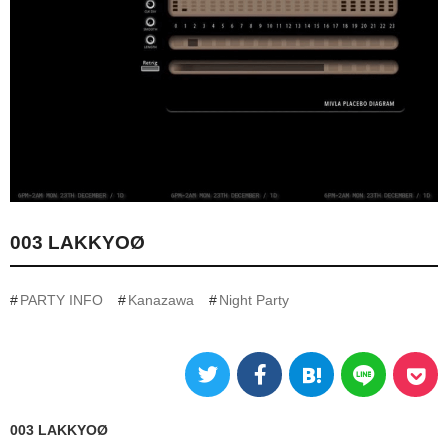
003 LAKKYOØ
PARTY INFO
Kanazawa
Night Party
003 LAKKYOØ