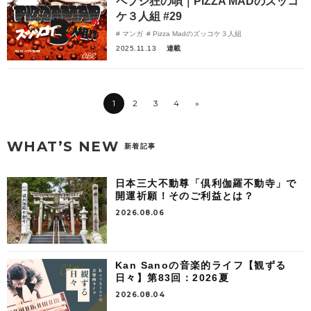
ペプシ狂の唄｜PIZZA MADのズッコ
ケ３人組 #29
マンガ
Pizza Madのズッコケ３人組
2025.11.13
連載
1
2
3
4
»
WHAT’S NEW
新着記事
日本三大不動尊「倶利伽羅不動寺」で
開運祈願！そのご利益とは？
2026.08.06
Kan Sanoの音楽的ライフ【観ずる
日々】第83回：2026夏
2026.08.04