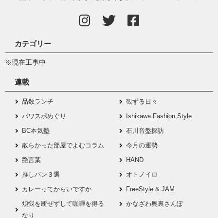
カテゴリー
※現在工事中
連載
品数ランチ
観ずる日々
パワスポめぐり
Ishikawa Fashion Style
BC本気塾
石川音盤探訪
散らかった部屋でよむコラム
今月の運勢
艶言葉
HAND
推しパン３選
オトノイロ
カレーってからいですか
FreeStyle & JAM
煩悩を断ぜずして咖喱を得る
かなざわ奥裏さんぽ
なり