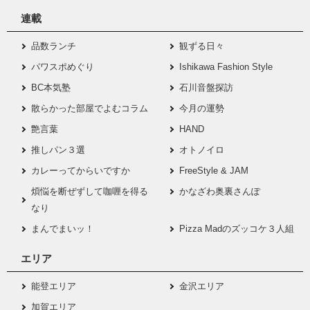
連載
品数ランチ
観ずる日々
パワスポめぐり
Ishikawa Fashion Style
BC本気塾
石川音盤探訪
散らかった部屋でよむコラム
今月の運勢
艶言葉
HAND
推しパン３選
オトノイロ
カレーってからいですか
FreeStyle & JAM
煩悩を断ぜずして咖喱を得る
かなざわ奥裏さんぽ
なり
まんでまいッ！
Pizza Madのズッコケ３人組
エリア
能登エリア
金沢エリア
加賀エリア