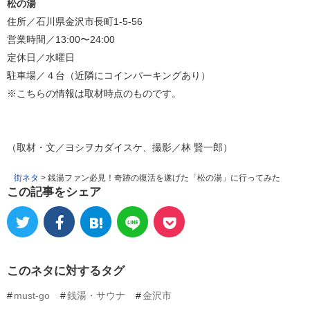
松の湯
住所／石川県金沢市長町1-5-56
営業時間／13:00〜24:00
定休日／水曜日
駐車場／４台（近隣にコインパーキングあり）
※こちらの情報は取材時点のものです。
（取材・文／ヨシヲカダイスケ、撮影／林 賢一郎）
街ネタ
>
銭湯ファン必見！奇跡の復活を遂げた「松の湯」に行ってみた
この記事をシェア
このネタに対するタグ
must-go
銭湯・サウナ
金沢市