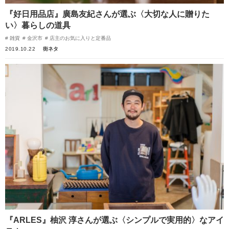
『好日用品店』廣島友紀さんが選ぶ〈大切な人に贈りた
い〉暮らしの道具
雑貨
金沢市
店主のお気に入りと定番品
2019.10.22
街ネタ
『ARLES』柚沢 淳さんが選ぶ〈シンプルで実用的〉なアイ