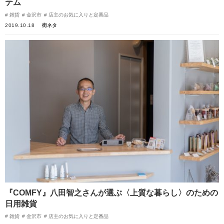
テム
雑貨
金沢市
店主のお気に入りと定番品
2019.10.18
街ネタ
『COMFY』八田智之さんが選ぶ〈上質な暮らし〉のための
日用雑貨
雑貨
金沢市
店主のお気に入りと定番品