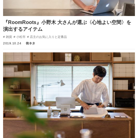
『RoomRoots』小野木 大さんが選ぶ〈心地よい空間〉を
演出するアイテム
雑貨
小松市
店主のお気に入りと定番品
2019.10.24
街ネタ