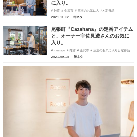
に入り。
雑貨
金沢市
店主のお気に入りと定番品
2021.11.02
街ネタ
尾張町『Cazahana』の定番アイテム
と、オーナー宇佐見透さんのお気に
入り。
must-go
雑貨
金沢市
店主のお気に入りと定番品
2021.09.18
街ネタ