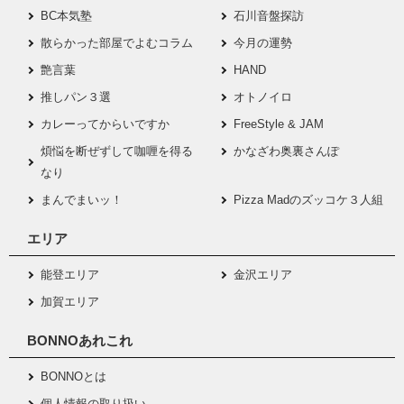
BC本気塾
石川音盤探訪
散らかった部屋でよむコラム
今月の運勢
艶言葉
HAND
推しパン３選
オトノイロ
カレーってからいですか
FreeStyle & JAM
煩悩を断ぜずして咖喱を得る
かなざわ奥裏さんぽ
なり
まんでまいッ！
Pizza Madのズッコケ３人組
エリア
能登エリア
金沢エリア
加賀エリア
BONNOあれこれ
BONNOとは
個人情報の取り扱い