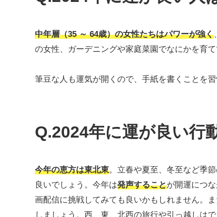
中年層（35 ～ 64歳）の女性たちはパワーが強く
の女性、ガーデニングや家庭菜園でなにかを育て
筆豆な人も運気が開くので、手紙を書くことを習
Q.2024年に運が良い
今年の恵方は東北東
。立春や夏至、冬至など季節
良いでしょう。今年は
発声すること
が開運につな
画配信に挑戦してみても良いかもしれません。ま
しましょう。西、東、北西の旅行や引っ越しはで