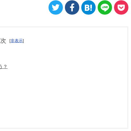
目次
[
非表示
]
う？