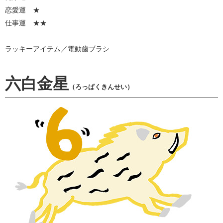
恋愛運 ★
仕事運 ★★
ラッキーアイテム／電動歯ブラシ
六白金星
（ろっぱくきんせい）