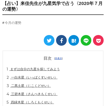
【占い】来佳先生が九星気学で占う〈2020年７月
の運勢〉
今月の運勢
目次
[
非表示
]
1
まずは自分の九星を探してみよう
2
一白水星（いっぱくすいせい）
3
二黒土星（じこくどせい）
4
三碧木星（さんぺきもくせい）
5
四緑木星（しろくもくせい）