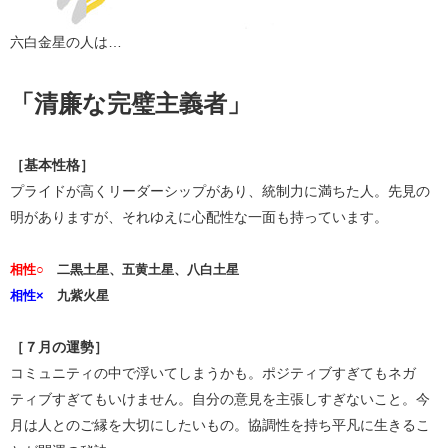
六白金星の人は…
「清廉な完璧主義者」
［基本性格］
プライドが高くリーダーシップがあり、統制力に満ちた人。先見の
明がありますが、それゆえに心配性な一面も持っています。
相性○
二黒土星、五黄土星、八白土星
相性×
九紫火星
［７月の運勢］
コミュニティの中で浮いてしまうかも。ポジティブすぎてもネガ
ティブすぎてもいけません。自分の意見を主張しすぎないこと。今
月は人とのご縁を大切にしたいもの。協調性を持ち平凡に生きるこ