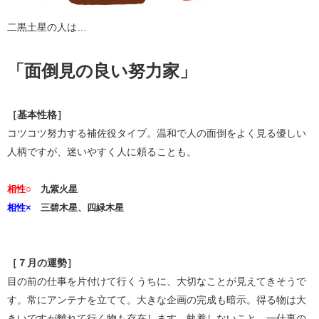
二黒土星の人は…
「面倒見の良い努力家」
［基本性格］
コツコツ努力する補佐役タイプ。温和で人の面倒をよく見る優しい
人柄ですが、迷いやすく人に頼ることも。
相性○
九紫火星
相性×
三碧木星、四緑木星
［７月の運勢］
目の前の仕事を片付けて行くうちに、大切なことが見えてきそうで
す。常にアンテナを立てて。大きな企画の完成も暗示。得る物は大
きいですが離れて行く物も存在します。執着しないこと。一仕事の