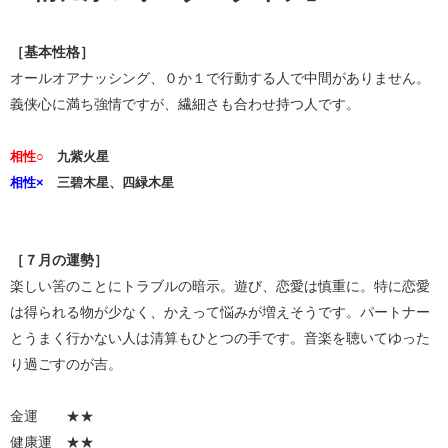
［基本性格］
オールオアナッシング、０か１で行動する人で中間がありません。
義侠心に満ち強情ですが、繊細さも合わせ持つ人です。
相性○
九紫火星
相性×
三碧木星、四緑木星
［７月の運勢］
楽しい筈のことにトラブルの暗示。遊び、恋愛は慎重に。特に恋愛
は得られる物が少なく、かえって悩みが増えそうです。パートナー
とうまく行かない人は清算もひとつの手です。音楽を聴いてゆった
り過ごすのが吉。
金運 ★★
健康運 ★★