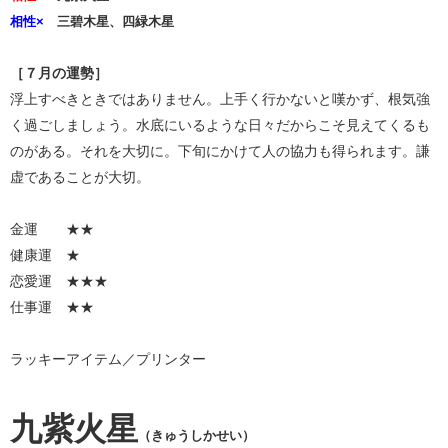
相性×
三碧木星、四緑木星
［７月の運勢］
浮上すべきときではありません。上手く行かないと嘆かず、根気強
く過ごしましょう。水底にいるような日々だからこそ見えてくるも
のがある。それを大切に。下旬にかけて人の協力も得られます。謙
虚であることが大切。
金運 ★★
健康運 ★
恋愛運 ★★★
仕事運 ★★
ラッキーアイテム／プリンター
九紫火星
（きゅうしかせい）