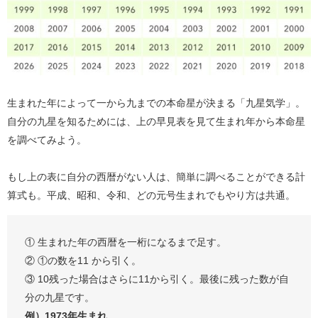
生まれた年によって一から九までの本命星が決まる「九星気学」。
自分の九星を知るためには、上の早見表を見て生まれ年から本命星
を調べてみよう。
もし上の表に自分の西暦がない人は、簡単に調べることができる計
算式も。平成、昭和、令和、どの元号生まれでもやり方は共通。
① 生まれた年の西暦を一桁になるまで足す。
② ①の数を11 から引く。
③ 10残った場合はさらに11から引く。最後に残った数が自
分の九星です。
例）1973年生まれ