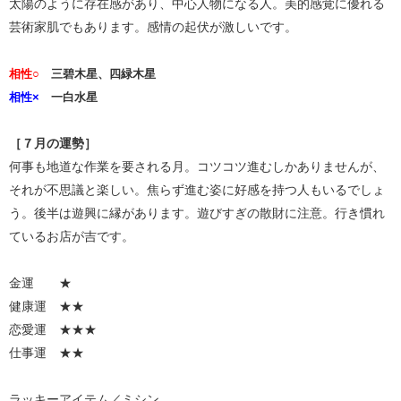
太陽のように存在感があり、中心人物になる人。美的感覚に優れる
芸術家肌でもあります。感情の起伏が激しいです。
相性○
三碧木星、四緑木星
相性×
一白水星
［７月の運勢］
何事も地道な作業を要される月。コツコツ進むしかありませんが、
それが不思議と楽しい。焦らず進む姿に好感を持つ人もいるでしょ
う。後半は遊興に縁があります。遊びすぎの散財に注意。行き慣れ
ているお店が吉です。
金運 ★
健康運 ★★
恋愛運 ★★★
仕事運 ★★
ラッキーアイテム／ミシン