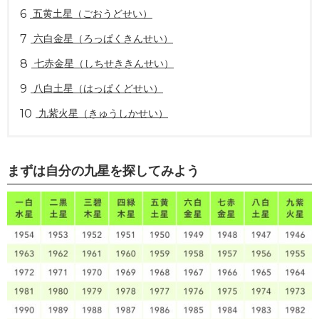
6
五黄土星（ごおうどせい）
7
六白金星（ろっぱくきんせい）
8
七赤金星（しちせききんせい）
9
八白土星（はっぱくどせい）
10
九紫火星（きゅうしかせい）
まずは自分の九星を探してみよう