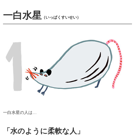
一白水星
（いっぱくすいせい）
一白水星の人は…
「水のように柔軟な人」