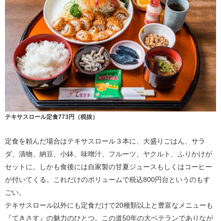
テキサスロール定食773円（税抜）
定食を頼んだ場合はテキサスロール３本に、大盛りごはん、サラ
ダ、漬物、納豆、小鉢、味噌汁、フルーツ、ヤクルト、ふりかけが
セットに。しかも食後には自家製の甘夏ジュースもしくはコーヒー
が付いてくる。これだけのボリュームで税込800円台というのもす
ごい。
テキサスロール以外にも定食だけで20種類以上と豊富なメニューも
『てきさす』の魅力のひとつ。この道50年の大ベテランでありなが