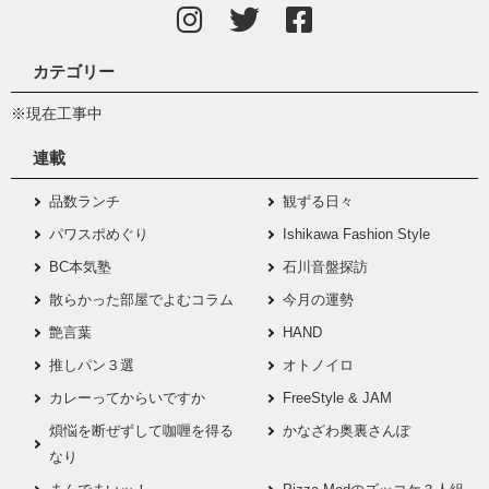
カテゴリー
※現在工事中
連載
品数ランチ
観ずる日々
パワスポめぐり
Ishikawa Fashion Style
BC本気塾
石川音盤探訪
散らかった部屋でよむコラム
今月の運勢
艶言葉
HAND
推しパン３選
オトノイロ
カレーってからいですか
FreeStyle & JAM
煩悩を断ぜずして咖喱を得る
かなざわ奥裏さんぽ
なり