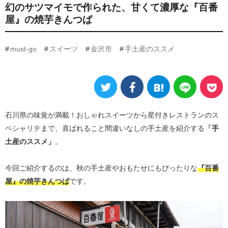
幻のサツマイモで作られた、甘くて濃厚な『百番
屋』の焼芋きんつば
must-go
スイーツ
金沢市
手土産のススメ
石川県の味覚が満載！おしゃれスイーツから星付きレストランのス
ペシャリテまで、喜ばれること間違いなしの手土産を紹介する
「手
土産のススメ」
。
今回ご紹介するのは、秋の手土産やおもたせにもぴったりな
『百番
屋』の焼芋きんつば
です。