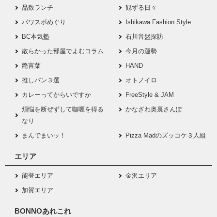
品数ランチ
観ずる日々
パワスポめぐり
Ishikawa Fashion Style
BC本気塾
石川音盤探訪
散らかった部屋でよむコラム
今月の運勢
艶言葉
HAND
推しパン３選
オトノイロ
カレーってからいですか
FreeStyle & JAM
煩悩を断ぜずして咖喱を得る
かなざわ奥裏さんぽ
なり
まんでまいッ！
Pizza Madのズッコケ３人組
エリア
能登エリア
金沢エリア
加賀エリア
BONNOあれこれ