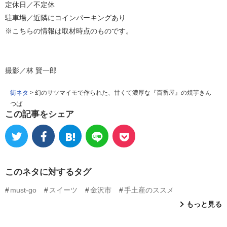
定休日／不定休
駐車場／近隣にコインパーキングあり
※こちらの情報は取材時点のものです。
撮影／林 賢一郎
街ネタ
>
幻のサツマイモで作られた、甘くて濃厚な『百番屋』の焼芋きん
つば
この記事をシェア
このネタに対するタグ
must-go
スイーツ
金沢市
手土産のススメ
もっと見る