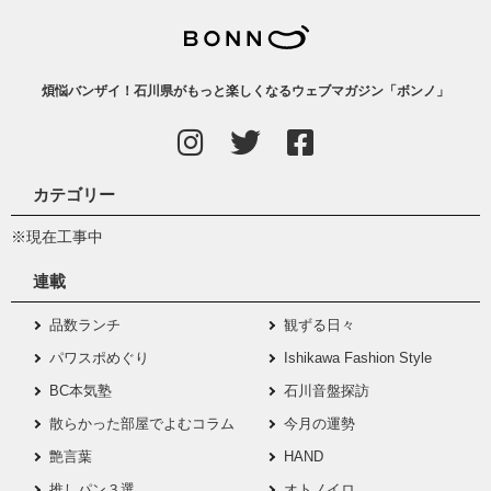
煩悩バンザイ！石川県がもっと楽しくなるウェブマガジン「ボンノ」
カテゴリー
※現在工事中
連載
品数ランチ
観ずる日々
パワスポめぐり
Ishikawa Fashion Style
BC本気塾
石川音盤探訪
散らかった部屋でよむコラム
今月の運勢
艶言葉
HAND
推しパン３選
オトノイロ