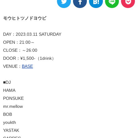
モウヒトツノドヨウビ
DAY：2023.03.11 SATURDAY
OPEN：21:00～
CLOSE：～26:00
DOOR：¥1,500-（1drink）
VENUE：
BASE
■DJ
HAMA
PONSUKE
mr.mellow
BOB
youkth
YASTAK