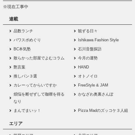
※現在工事中
連載
品数ランチ
観ずる日々
パワスポめぐり
Ishikawa Fashion Style
BC本気塾
石川音盤探訪
散らかった部屋でよむコラム
今月の運勢
艶言葉
HAND
推しパン３選
オトノイロ
カレーってからいですか
FreeStyle & JAM
煩悩を断ぜずして咖喱を得る
かなざわ奥裏さんぽ
なり
まんでまいッ！
Pizza Madのズッコケ３人組
エリア