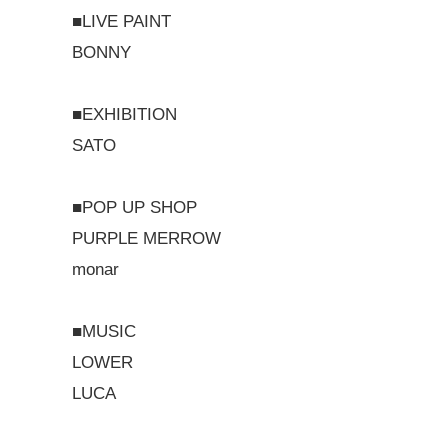
■LIVE PAINT
BONNY
■EXHIBITION
SATO
■POP UP SHOP
PURPLE MERROW
monar
■MUSIC
LOWER
LUCA