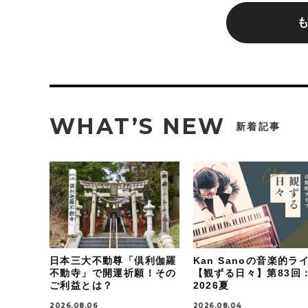
WHAT’S NEW
新着記事
日本三大不動尊「倶利伽羅
Kan Sanoの音楽的ラ
不動寺」で開運祈願！その
【観ずる日々】第83回
ご利益とは？
2026夏
2026.08.06
2026.08.04