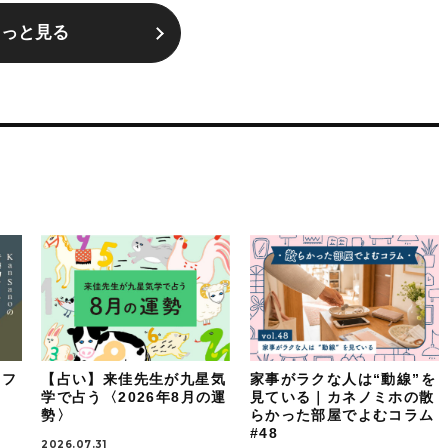
もっと見る
イフ
【占い】来佳先生が九星気
家事がラクな人は“動線”を
：
学で占う〈2026年8月の運
見ている｜カネノミホの散
勢〉
らかった部屋でよむコラム
#48
2026.07.31