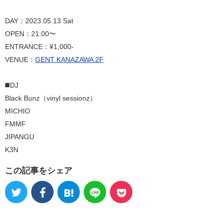
DAY：2023.05.13 Sat
OPEN：21:00〜
ENTRANCE：¥1,000-
VENUE：
GENT KANAZAWA 2F
◼️DJ
Black Bunz（vinyl sessionz）
MICHIO
FMMF
JIPANGU
K3N
この記事をシェア