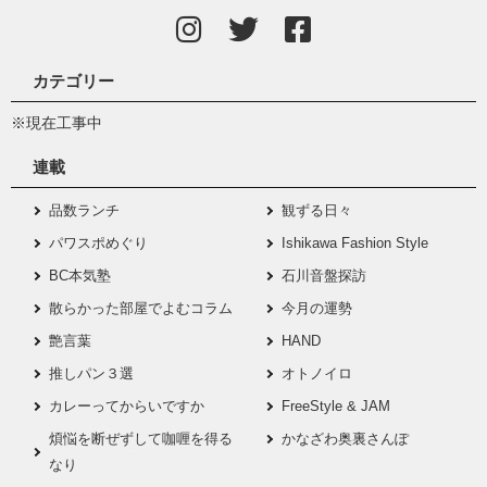
カテゴリー
※現在工事中
連載
品数ランチ
観ずる日々
パワスポめぐり
Ishikawa Fashion Style
BC本気塾
石川音盤探訪
散らかった部屋でよむコラム
今月の運勢
艶言葉
HAND
推しパン３選
オトノイロ
カレーってからいですか
FreeStyle & JAM
煩悩を断ぜずして咖喱を得る
かなざわ奥裏さんぽ
なり