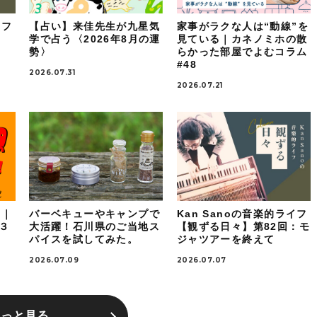
イフ
【占い】来佳先生が九星気
家事がラクな人は“動線”を
：
学で占う〈2026年8月の運
見ている｜カネノミホの散
勢〉
らかった部屋でよむコラム
#48
2026.07.31
2026.07.21
！｜
バーベキューやキャンプで
Kan Sanoの音楽的ライフ
ケ３
大活躍！石川県のご当地ス
【観ずる日々】第82回：モ
パイスを試してみた。
ジャツアーを終えて
2026.07.09
2026.07.07
もっと見る