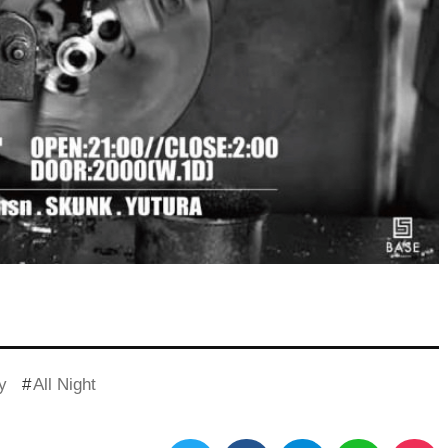
y
All Night