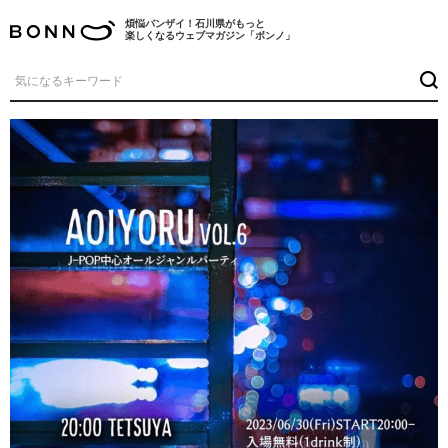
煩悩バンザイ！石川県がもっと
楽しくなるウェブマガジン「ボンノ」