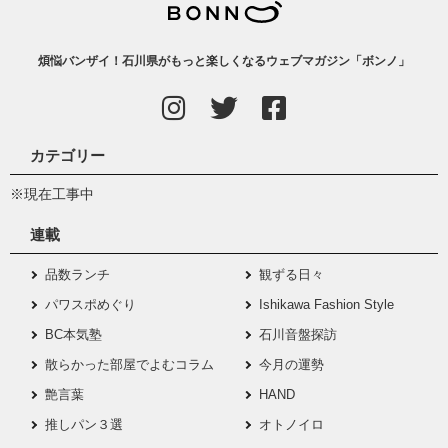
煩悩バンザイ！石川県がもっと楽しくなるウェブマガジン「ボンノ」
カテゴリー
※現在工事中
連載
品数ランチ
観ずる日々
パワスポめぐり
Ishikawa Fashion Style
BC本気塾
石川音盤探訪
散らかった部屋でよむコラム
今月の運勢
艶言葉
HAND
推しパン３選
オトノイロ