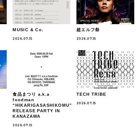
MUSIC & Co.
超エルフ祭
2026.07.15
2026.07.15
食品まつり a.k.a
TECH TRIBE
foodman
2026.07.15
“HIKARIGASASHIKOMU”
RELEASE PARTY IN
KANAZAWA
2026.07.15