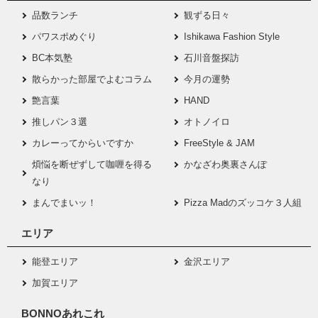
品数ランチ
観ずる日々
パワスポめぐり
Ishikawa Fashion Style
BC本気塾
石川音盤探訪
散らかった部屋でよむコラム
今月の運勢
艶言葉
HAND
推しパン３選
オトノイロ
カレーってからいですか
FreeStyle & JAM
煩悩を断ぜずして咖喱を得る
かなざわ奥裏さんぽ
なり
まんでまいッ！
Pizza Madのズッコケ３人組
エリア
能登エリア
金沢エリア
加賀エリア
BONNOあれこれ