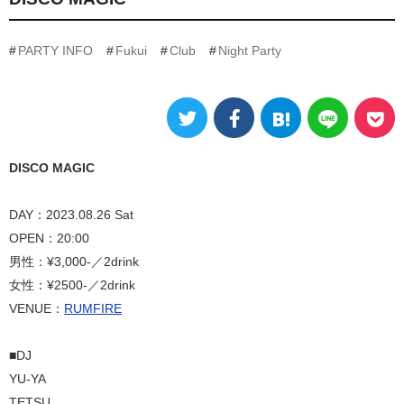
PARTY INFO
Fukui
Club
Night Party
DISCO MAGIC
DAY：2023.08.26 Sat
OPEN：20:00
男性：¥3,000-／2drink
女性：¥2500-／2drink
VENUE：
RUMFIRE
■DJ
YU-YA
TETSU