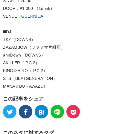
START：20:00
DOOR：¥1,000-（1drink）
VENUE：
GUERNICA
◼️DJ
TKZ（DOWNS）
ZAZAMBOW（ファミマ片町店）
annDown（DOWNS）
AKILLER（ P.C.2）
KING☆HIRO（ P.C.2）
STS（BEATGENERATION）
MANA☆BU（AWAZU）
この記事をシェア
このネタに対するタグ