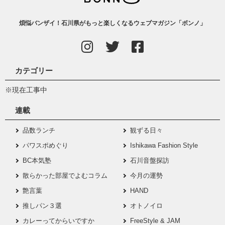
煩悩バンザイ！石川県がもっと楽しくなるウェブマガジン「ボンノ」
カテゴリー
※現在工事中
連載
品数ランチ
観ずる日々
パワスポめぐり
Ishikawa Fashion Style
BC本気塾
石川音盤探訪
散らかった部屋でよむコラム
今月の運勢
艶言葉
HAND
推しパン３選
オトノイロ
カレーってからいですか
FreeStyle & JAM