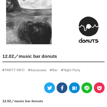
12.02／music bar donuts
PARTY INFO
Kanazawa
Bar
Night Party
12.02／music bar donuts