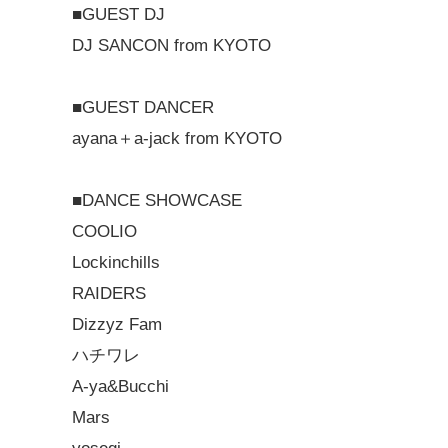
■GUEST DJ
DJ SANCON from KYOTO
■GUEST DANCER
ayana＋a-jack from KYOTO
■DANCE SHOWCASE
COOLIO
Lockinchills
RAIDERS
Dizzyz Fam
ハチワレ
A-ya&Bucchi
Mars