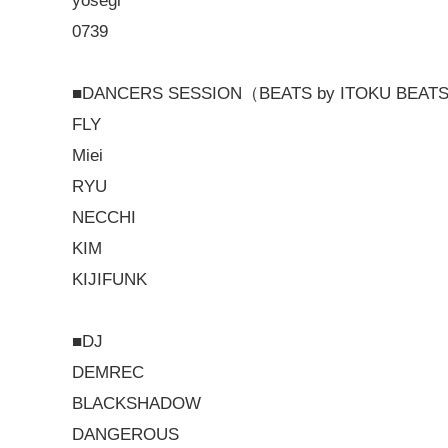
yosegi
0739
■DANCERS SESSION（BEATS by ITOKU BEAT
FLY
Miei
RYU
NECCHI
KIM
KIJIFUNK
■DJ
DEMREC
BLACKSHADOW
DANGEROUS