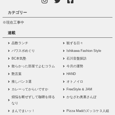
カテゴリー
※現在工事中
連載
品数ランチ
観ずる日々
パワスポめぐり
Ishikawa Fashion Style
BC本気塾
石川音盤探訪
散らかった部屋でよむコラム
今月の運勢
艶言葉
HAND
推しパン３選
オトノイロ
カレーってからいですか
FreeStyle & JAM
煩悩を断ぜずして咖喱を得る
かなざわ奥裏さんぽ
なり
まんでまいッ！
Pizza Madのズッコケ３人組