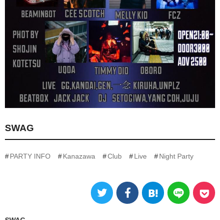
SWAG
PARTY INFO
Kanazawa
Club
Live
Night Party
SWAG