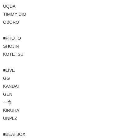
UQDA
TIMMY DIO
OBORO
■PHOTO
SHOJIN
KOTETSU
■LIVE
GG
KANDAI
GEN
一念
KIRUHA
UNPLZ
■BEATBOX