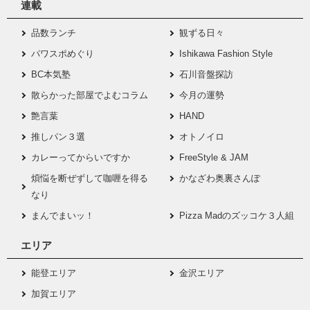
連載
品数ランチ
観ずる日々
パワスポめぐり
Ishikawa Fashion Style
BC本気塾
石川音盤探訪
散らかった部屋でよむコラム
今月の運勢
艶言葉
HAND
推しパン３選
オトノイロ
カレーってからいですか
FreeStyle & JAM
煩悩を断ぜずして咖喱を得る
かなざわ奥裏さんぽ
なり
まんでまいッ！
Pizza Madのズッコケ３人組
エリア
能登エリア
金沢エリア
加賀エリア