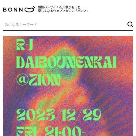
煩悩バンザイ！石川県がもっと
楽しくなるウェブマガジン「ボンノ」