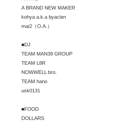
A BRAND NEW MAKER
kohya a.k.a byaclen
mai2（O.A.）
■DJ
TEAM MAN39 GROUP
TEAM L8R
NOWWELL bro.
TEAM hano
usk0131
■FOOD
DOLLARS