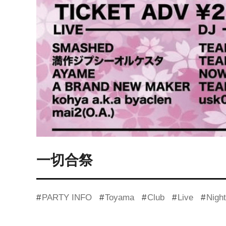
一切合祭
PARTY INFO
Toyama
Club
Live
Night