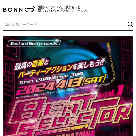
煩悩バンザイ！石川県がもっと
楽しくなるウェブマガジン「ボンノ」