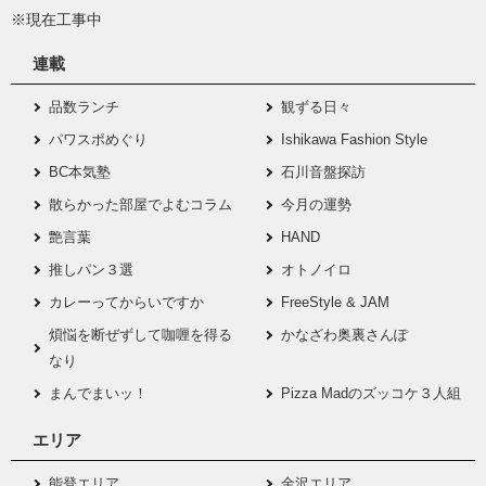
※現在工事中
連載
品数ランチ
観ずる日々
パワスポめぐり
Ishikawa Fashion Style
BC本気塾
石川音盤探訪
散らかった部屋でよむコラム
今月の運勢
艶言葉
HAND
推しパン３選
オトノイロ
カレーってからいですか
FreeStyle & JAM
煩悩を断ぜずして咖喱を得る
かなざわ奥裏さんぽ
なり
まんでまいッ！
Pizza Madのズッコケ３人組
エリア
能登エリア
金沢エリア