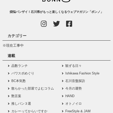
煩悩バンザイ！石川県がもっと楽しくなるウェブマガジン「ボンノ」
カテゴリー
※現在工事中
連載
品数ランチ
観ずる日々
パワスポめぐり
Ishikawa Fashion Style
BC本気塾
石川音盤探訪
散らかった部屋でよむコラム
今月の運勢
艶言葉
HAND
推しパン３選
オトノイロ
カレーってからいですか
FreeStyle & JAM