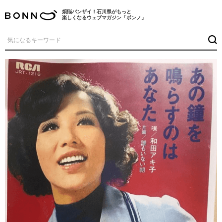
煩悩バンザイ！石川県がもっと
楽しくなるウェブマガジン「ボンノ」