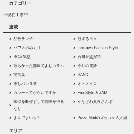
カテゴリー
※現在工事中
連載
品数ランチ
観ずる日々
パワスポめぐり
Ishikawa Fashion Style
BC本気塾
石川音盤探訪
散らかった部屋でよむコラム
今月の運勢
艶言葉
HAND
推しパン３選
オトノイロ
カレーってからいですか
FreeStyle & JAM
煩悩を断ぜずして咖喱を得る
かなざわ奥裏さんぽ
なり
まんでまいッ！
Pizza Madのズッコケ３人組
エリア