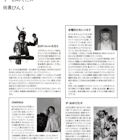
街裏ぴんく