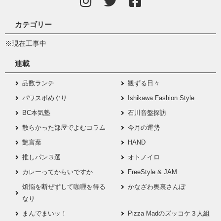
カテゴリー
※現在工事中
連載
品数ランチ
観ずる日々
パワスポめぐり
Ishikawa Fashion Style
BC本気塾
石川音盤探訪
散らかった部屋でよむコラム
今月の運勢
艶言葉
HAND
推しパン３選
オトノイロ
カレーってからいですか
FreeStyle & JAM
煩悩を断ぜずして咖喱を得る
かなざわ奥裏さんぽ
なり
まんでまいッ！
Pizza Madのズッコケ３人組