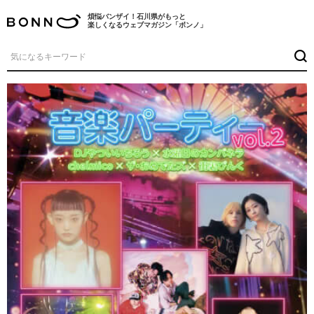
煩悩バンザイ！石川県がもっと
楽しくなるウェブマガジン「ボンノ」