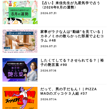
【占い】来佳先生が九星気学で占う
〈2026年8月の運勢〉
2026.07.31
家事がラクな人は“動線”を見ている｜
カネノミホの散らかった部屋でよむコ
ラム #48
2026.07.21
したくてしてる？させられてる？｜裕
子の艶言葉 #90
2026.07.16
だって、男の子だもん！｜PIZZA
MADのズッコケ３人組 #37
2026.07.14