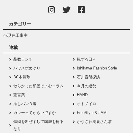
カテゴリー
※現在工事中
連載
品数ランチ
観ずる日々
パワスポめぐり
Ishikawa Fashion Style
BC本気塾
石川音盤探訪
散らかった部屋でよむコラム
今月の運勢
艶言葉
HAND
推しパン３選
オトノイロ
カレーってからいですか
FreeStyle & JAM
煩悩を断ぜずして咖喱を得る
かなざわ奥裏さんぽ
なり