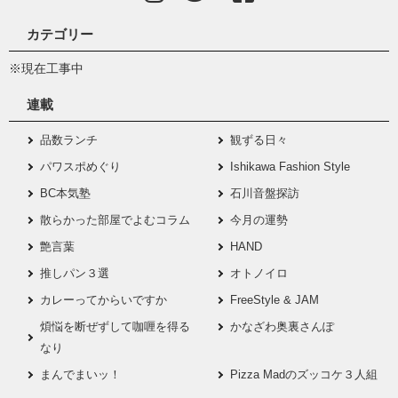
カテゴリー
※現在工事中
連載
品数ランチ
観ずる日々
パワスポめぐり
Ishikawa Fashion Style
BC本気塾
石川音盤探訪
散らかった部屋でよむコラム
今月の運勢
艶言葉
HAND
推しパン３選
オトノイロ
カレーってからいですか
FreeStyle & JAM
煩悩を断ぜずして咖喱を得る
かなざわ奥裏さんぽ
なり
まんでまいッ！
Pizza Madのズッコケ３人組