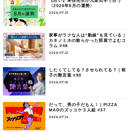
【占い】来佳先生が九星気学で占う
〈2026年8月の運勢〉
2026.07.31
家事がラクな人は“動線”を見ている｜
カネノミホの散らかった部屋でよむコ
ラム #48
2026.07.21
したくてしてる？させられてる？｜裕
子の艶言葉 #90
2026.07.16
だって、男の子だもん！｜PIZZA
MADのズッコケ３人組 #37
2026.07.14