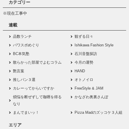
カテゴリー
※現在工事中
連載
品数ランチ
観ずる日々
パワスポめぐり
Ishikawa Fashion Style
BC本気塾
石川音盤探訪
散らかった部屋でよむコラム
今月の運勢
艶言葉
HAND
推しパン３選
オトノイロ
カレーってからいですか
FreeStyle & JAM
煩悩を断ぜずして咖喱を得る
かなざわ奥裏さんぽ
なり
まんでまいッ！
Pizza Madのズッコケ３人組
エリア