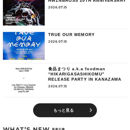
HWZNBROSS 20TH ANNIVERSARY
2026.07.15
TRUE OUR MEMORY
2026.07.15
食品まつり a.k.a foodman
“HIKARIGASASHIKOMU”
RELEASE PARTY IN KANAZAWA
2026.07.15
もっと見る
WHAT’S NEW
新着記事