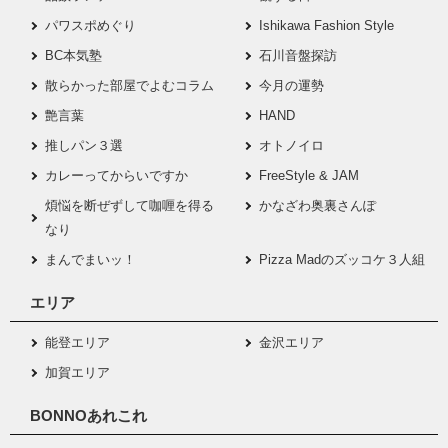
パワスポめぐり
Ishikawa Fashion Style
BC本気塾
石川音盤探訪
散らかった部屋でよむコラム
今月の運勢
艶言葉
HAND
推しパン３選
オトノイロ
カレーってからいですか
FreeStyle & JAM
煩悩を断ぜずして咖喱を得る
かなざわ奥裏さんぽ
なり
まんでまいッ！
Pizza Madのズッコケ３人組
エリア
能登エリア
金沢エリア
加賀エリア
BONNOあれこれ