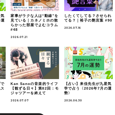
星気
家事がラクな人は“動線”を
したくてしてる？させられ
の運
見ている｜カネノミホの散
てる？｜裕子の艶言葉 #90
らかった部屋でよむコラム
2026.07.16
#48
2026.07.21
プで
Kan Sanoの音楽的ライフ
【占い】来佳先生が九星気
地ス
【観ずる日々】第82回：モ
学で占う〈2026年7月の運
ジャツアーを終えて
勢〉
2026.07.07
2026.06.30