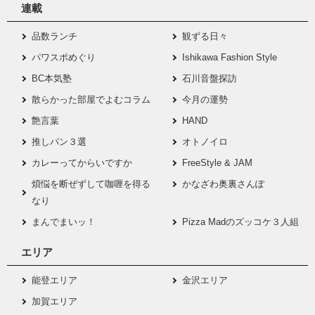
連載
品数ランチ
観ずる日々
パワスポめぐり
Ishikawa Fashion Style
BC本気塾
石川音盤探訪
散らかった部屋でよむコラム
今月の運勢
艶言葉
HAND
推しパン３選
オトノイロ
カレーってからいですか
FreeStyle & JAM
煩悩を断ぜずして咖喱を得る
かなざわ奥裏さんぽ
なり
まんでまいッ！
Pizza Madのズッコケ３人組
エリア
能登エリア
金沢エリア
加賀エリア