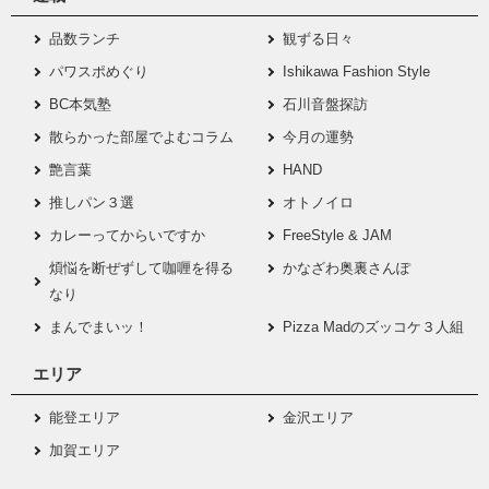
品数ランチ
観ずる日々
パワスポめぐり
Ishikawa Fashion Style
BC本気塾
石川音盤探訪
散らかった部屋でよむコラム
今月の運勢
艶言葉
HAND
推しパン３選
オトノイロ
カレーってからいですか
FreeStyle & JAM
煩悩を断ぜずして咖喱を得る
かなざわ奥裏さんぽ
なり
まんでまいッ！
Pizza Madのズッコケ３人組
エリア
能登エリア
金沢エリア
加賀エリア