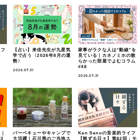
イフ
【占い】来佳先生が九星気
家事がラクな人は“動線”を
：
学で占う〈2026年8月の運
見ている｜カネノミホの散
勢〉
らかった部屋でよむコラム
#48
2026.07.31
2026.07.21
！｜
バーベキューやキャンプで
Kan Sanoの音楽的ライフ
ケ３
大活躍！石川県のご当地ス
【観ずる日々】第82回：モ