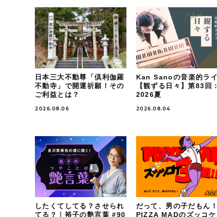
日本三大不動尊「倶利伽羅
Kan Sanoの音楽的ラ
不動寺」で開運祈願！その
【観ずる日々】第83回
ご利益とは？
2026夏
2026.08.06
2026.08.04
したくてしてる？させられ
だって、男の子だもん
てる？｜裕子の艶言葉 #90
PIZZA MADのズッコ