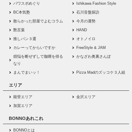
パワスポめぐり
Ishikawa Fashion Style
BC本気塾
石川音盤探訪
散らかった部屋でよむコラム
今月の運勢
艶言葉
HAND
推しパン３選
オトノイロ
カレーってからいですか
FreeStyle & JAM
煩悩を断ぜずして咖喱を得る
かなざわ奥裏さんぽ
なり
まんでまいッ！
Pizza Madのズッコケ３人組
エリア
能登エリア
金沢エリア
加賀エリア
BONNOあれこれ
BONNOとは