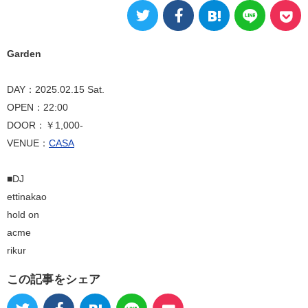
Garden
DAY：2025.02.15 Sat.
OPEN：22:00
DOOR：￥1,000-
VENUE：
CASA
■DJ
ettinakao
hold on
acme
rikur
この記事をシェア