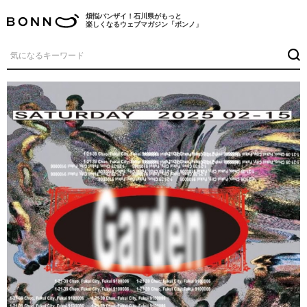
煩悩バンザイ！石川県がもっと
楽しくなるウェブマガジン「ボンノ」