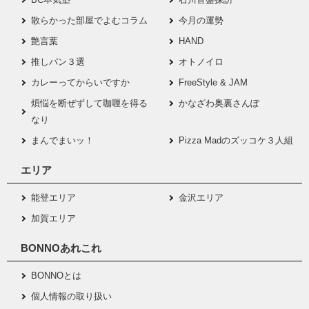
散らかった部屋でよむコラム
今月の運勢
艶言葉
HAND
推しパン３選
オトノイロ
カレーってからいですか
FreeStyle & JAM
煩悩を断ぜずして咖喱を得る
かなざわ奥裏さんぽ
なり
まんでまいッ！
Pizza Madのズッコケ３人組
エリア
能登エリア
金沢エリア
加賀エリア
BONNOあれこれ
BONNOとは
個人情報の取り扱い