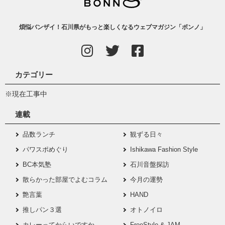
煩悩バンザイ！石川県がもっと楽しくなるウェブマガジン「ボンノ」
カテゴリー
※現在工事中
連載
品数ランチ
観ずる日々
パワスポめぐり
Ishikawa Fashion Style
BC本気塾
石川音盤探訪
散らかった部屋でよむコラム
今月の運勢
艶言葉
HAND
推しパン３選
オトノイロ
カレーってからいですか
FreeStyle & JAM