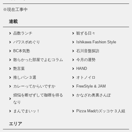
※現在工事中
連載
品数ランチ
観ずる日々
パワスポめぐり
Ishikawa Fashion Style
BC本気塾
石川音盤探訪
散らかった部屋でよむコラム
今月の運勢
艶言葉
HAND
推しパン３選
オトノイロ
カレーってからいですか
FreeStyle & JAM
煩悩を断ぜずして咖喱を得る
かなざわ奥裏さんぽ
なり
まんでまいッ！
Pizza Madのズッコケ３人組
エリア