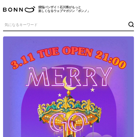
煩悩バンザイ！石川県がもっと
楽しくなるウェブマガジン「ボンノ」