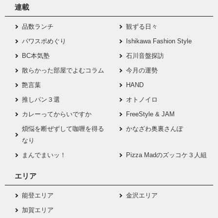
連載
品数ランチ
観ずる日々
パワスポめぐり
Ishikawa Fashion Style
BC本気塾
石川音盤探訪
散らかった部屋でよむコラム
今月の運勢
艶言葉
HAND
推しパン３選
オトノイロ
カレーってからいですか
FreeStyle & JAM
煩悩を断ぜずして咖喱を得る
かなざわ奥裏さんぽ
なり
まんでまいッ！
Pizza Madのズッコケ３人組
エリア
能登エリア
金沢エリア
加賀エリア