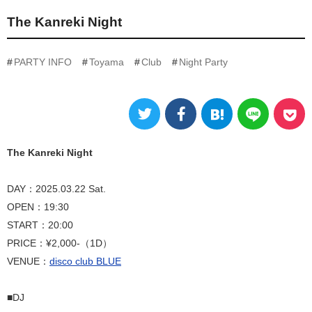
The Kanreki Night
PARTY INFO
Toyama
Club
Night Party
The Kanreki Night
DAY：2025.03.22 Sat.
OPEN：19:30
START：20:00
PRICE：¥2,000-（1D）
VENUE：
disco club BLUE
■DJ