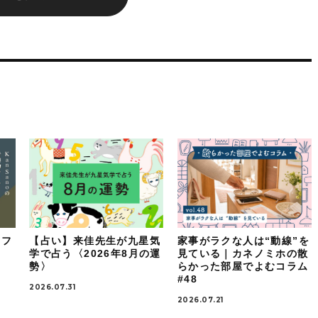
イフ
【占い】来佳先生が九星気
家事がラクな人は“動線”を
：
学で占う〈2026年8月の運
見ている｜カネノミホの散
勢〉
らかった部屋でよむコラム
#48
2026.07.31
2026.07.21