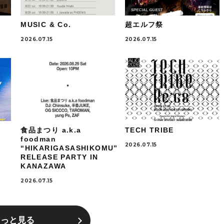
MUSIC & Co.
超エルフ祭
2026.07.15
2026.07.15
食品まつり a.k.a
TECH TRIBE
foodman
2026.07.15
“HIKARIGASASHIKOMU”
RELEASE PARTY IN
KANAZAWA
2026.07.15
もっと見る