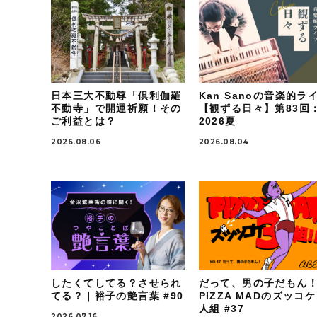
日本三大不動尊「倶利伽羅
Kan Sanoの音楽的ラ
不動寺」で開運祈願！その
【観ずる日々】第83回
ご利益とは？
2026夏
2026.08.06
2026.08.04
したくてしてる？させられ
だって、男の子だもん
てる？｜裕子の艶言葉 #90
PIZZA MADのズッコ
人組 #37
2026.07.16