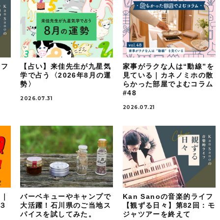
イフ
【占い】来佳先生が九星気
家事がラクな人は“動線”を
：
学で占う〈2026年8月の運
見ている｜カネノミホの散
勢〉
らかった部屋でよむコラム
#48
2026.07.31
2026.07.21
！｜
バーベキューやキャンプで
Kan Sanoの音楽的ライフ
ケ３
大活躍！石川県のご当地ス
【観ずる日々】第82回：モ
パイスを試してみた。
ジャツアーを終えて