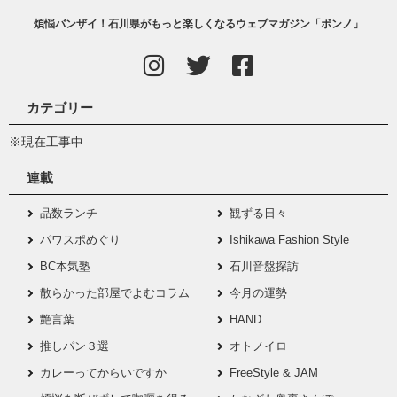
煩悩バンザイ！石川県がもっと楽しくなるウェブマガジン「ボンノ」
カテゴリー
※現在工事中
連載
品数ランチ
観ずる日々
パワスポめぐり
Ishikawa Fashion Style
BC本気塾
石川音盤探訪
散らかった部屋でよむコラム
今月の運勢
艶言葉
HAND
推しパン３選
オトノイロ
カレーってからいですか
FreeStyle & JAM