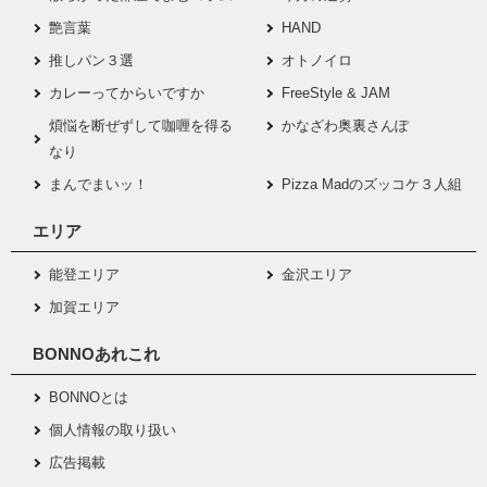
艶言葉
HAND
推しパン３選
オトノイロ
カレーってからいですか
FreeStyle & JAM
煩悩を断ぜずして咖喱を得る
かなざわ奥裏さんぽ
なり
まんでまいッ！
Pizza Madのズッコケ３人組
エリア
能登エリア
金沢エリア
加賀エリア
BONNOあれこれ
BONNOとは
個人情報の取り扱い
広告掲載