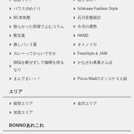
パワスポめぐり
Ishikawa Fashion Style
BC本気塾
石川音盤探訪
散らかった部屋でよむコラム
今月の運勢
艶言葉
HAND
推しパン３選
オトノイロ
カレーってからいですか
FreeStyle & JAM
煩悩を断ぜずして咖喱を得る
かなざわ奥裏さんぽ
なり
まんでまいッ！
Pizza Madのズッコケ３人組
エリア
能登エリア
金沢エリア
加賀エリア
BONNOあれこれ