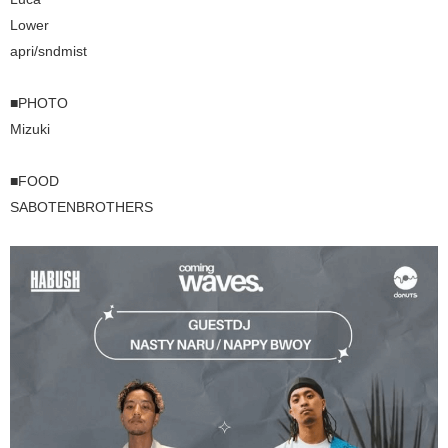
Lower
apri/sndmist
■PHOTO
Mizuki
■FOOD
SABOTENBROTHERS