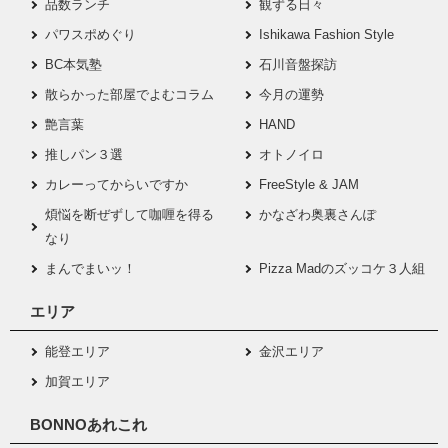
品数ランチ
観ずる日々
パワスポめぐり
Ishikawa Fashion Style
BC本気塾
石川音盤探訪
散らかった部屋でよむコラム
今月の運勢
艶言葉
HAND
推しパン３選
オトノイロ
カレーってからいですか
FreeStyle & JAM
煩悩を断ぜずして咖喱を得る
かなざわ奥裏さんぽ
なり
まんでまいッ！
Pizza Madのズッコケ３人組
エリア
能登エリア
金沢エリア
加賀エリア
BONNOあれこれ