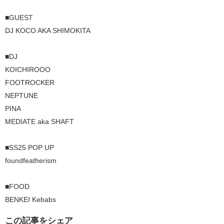
■GUEST
DJ KOCO AKA SHIMOKITA
■DJ
KOICHIROOO
FOOTROCKER
NEPTUNE
PINA
MEDIATE aka SHAFT
■SS25 POP UP
foundfeatherism
■FOOD
BENKEI Kebabs
この記事をシェア