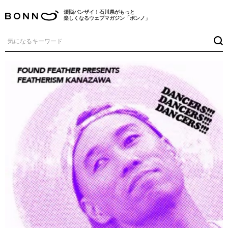
煩悩バンザイ！石川県がもっと
楽しくなるウェブマガジン「ボンノ」