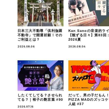
日本三大不動尊「倶利伽羅
Kan Sanoの音楽的ラ
不動寺」で開運祈願！その
【観ずる日々】第83回
ご利益とは？
2026夏
2026.08.06
2026.08.04
したくてしてる？させられ
だって、男の子だもん
てる？｜裕子の艶言葉 #90
PIZZA MADのズッコ
人組 #37
2026.07.16