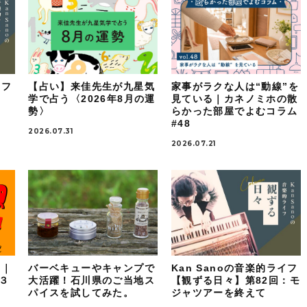
イフ
【占い】来佳先生が九星気
家事がラクな人は“動線”を
：
学で占う〈2026年8月の運
見ている｜カネノミホの散
勢〉
らかった部屋でよむコラム
#48
2026.07.31
2026.07.21
！｜
バーベキューやキャンプで
Kan Sanoの音楽的ライフ
ケ３
大活躍！石川県のご当地ス
【観ずる日々】第82回：モ
パイスを試してみた。
ジャツアーを終えて