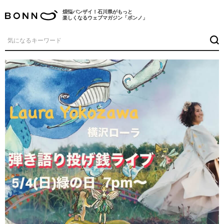
煩悩バンザイ！石川県がもっと
楽しくなるウェブマガジン「ボンノ」