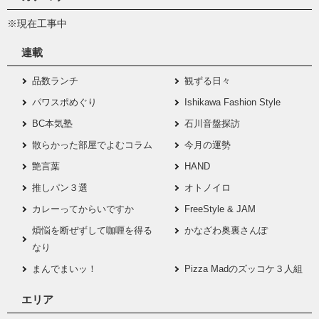
※現在工事中
連載
品数ランチ
観ずる日々
パワスポめぐり
Ishikawa Fashion Style
BC本気塾
石川音盤探訪
散らかった部屋でよむコラム
今月の運勢
艶言葉
HAND
推しパン３選
オトノイロ
カレーってからいですか
FreeStyle & JAM
煩悩を断ぜずして咖喱を得る
かなざわ奥裏さんぽ
なり
まんでまいッ！
Pizza Madのズッコケ３人組
エリア