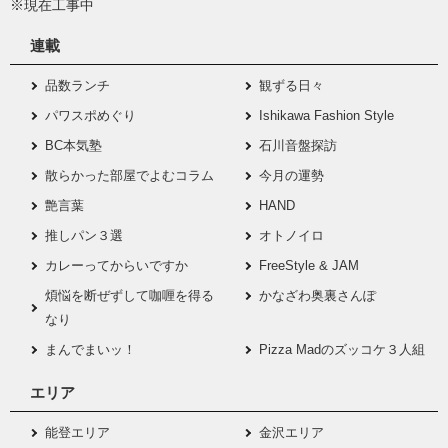
※現在工事中
連載
品数ランチ
観ずる日々
パワスポめぐり
Ishikawa Fashion Style
BC本気塾
石川音盤探訪
散らかった部屋でよむコラム
今月の運勢
艶言葉
HAND
推しパン３選
オトノイロ
カレーってからいですか
FreeStyle & JAM
煩悩を断ぜずして咖喱を得る
かなざわ奥裏さんぽ
なり
まんでまいッ！
Pizza Madのズッコケ３人組
エリア
能登エリア
金沢エリア