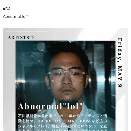
■DJ
Abnormal”lol”